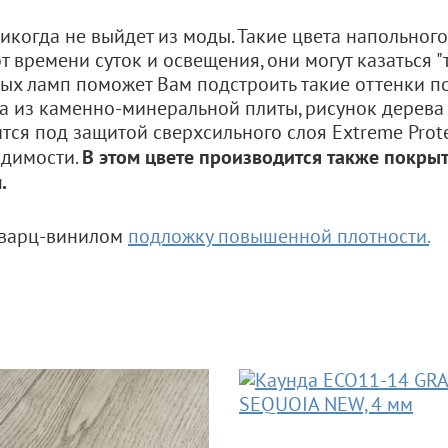
икогда не выйдет из моды. Такие цвета напольног
т времени суток и освещения, они могут казаться 
ьных ламп поможет Вам подстроить такие оттенки 
ена из каменно-минеральной плиты, рисунок дерев
тся под защитой сверхсильного слоя Extreme Prot
В этом цвете производится также покрыт
одимости.
.
кварц-винилом
подложку повышенной плотности.