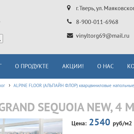
г. Тверь, ул. Маяковско
8-900-011-6968
vinyltorg69@mail.ru
Г
О ПРОДУКТЕ
АКЦИИ!
О НАС
К
лог
ALPINE FLOOR (АЛЬПАЙН ФЛОР) кварцвиниловые напольные
GRAND SEQUOIA NEW, 4 
2540
Цена:
руб/м2