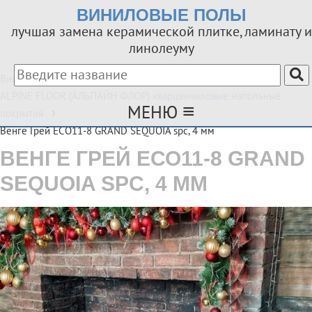
ВИНИЛОВЫЕ ПОЛЫ
лучшая замена керамической плитке, ламинату и
линолеуму
Виниловые покрытия в Твери — Vinyltorg69
Каталог
ALPINE FLOOR (АЛЬПАЙН ФЛОР) кварцвиниловые напольные
≡
МЕНЮ
покрытия
Венге Грей ЕСО11-8 GRAND SEQUOIA spc, 4 мм
ВЕНГЕ ГРЕЙ ЕСО11-8 GRAND
SEQUOIA SPC, 4 ММ